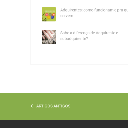
Adquirentes: como funcionam e pra q
servem
Sabe a diferença de Adquirente e
subadquirente?
ARTIGOS ANTIGOS