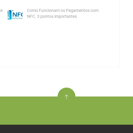
ue
Como Funcionam os Pagamentos com
NFC. 3 pontos importantes