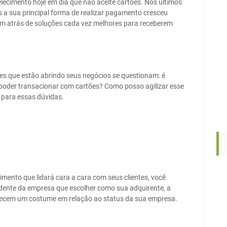
ecimento hoje em dia que não aceite cartões. Nos últimos
s a sua principal forma de realizar pagamento cresceu
am atrás de soluções cada vez melhores para receberem
es que estão abrindo seus negócios se questionam: é
 poder transacionar com cartões? Como posso agilizar esse
 para essas dúvidas.
ecimento que lidará cara a cara com seus clientes, você
dente da empresa que escolher como sua adquirente, a
decem um costume em relação ao status da sua empresa.