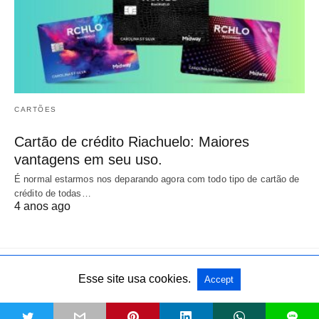
CARTÕES
Cartão de crédito Riachuelo: Maiores
vantagens em seu uso.
É normal estarmos nos deparando agora com todo tipo de cartão de
crédito de todas…
4 anos ago
Esse site usa cookies.
Accept
All Rights Reserved
View Non-AMP Version
t
L