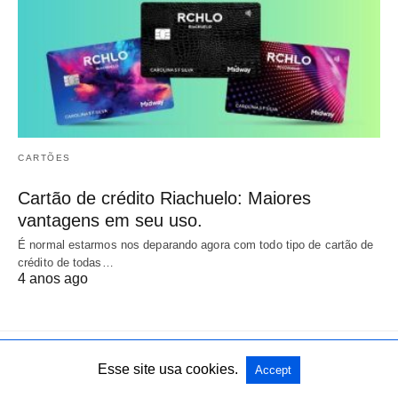
CARTÕES
Cartão de crédito Riachuelo: Maiores
vantagens em seu uso.
É normal estarmos nos deparando agora com todo tipo de cartão de
crédito de todas…
4 anos ago
Esse site usa cookies.
Accept
All Rights Reserved
View Non-AMP Version