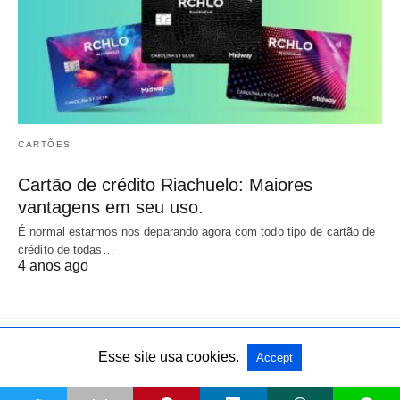
CARTÕES
Cartão de crédito Riachuelo: Maiores
vantagens em seu uso.
É normal estarmos nos deparando agora com todo tipo de cartão de
crédito de todas…
4 anos ago
Esse site usa cookies.
Accept
All Rights Reserved
View Non-AMP Version