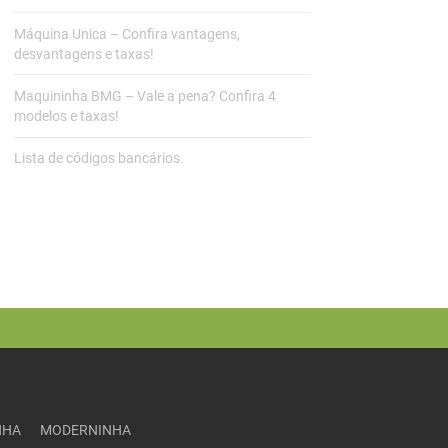
Máquina Unica – Confira vantagens,
desvantagens e taxas!
Maquininha BMG – Vale a pena? Confira 4
modelos e taxas!
Lista de códigos bancários.
NHA
MODERNINHA