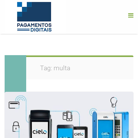
Tag:
multa