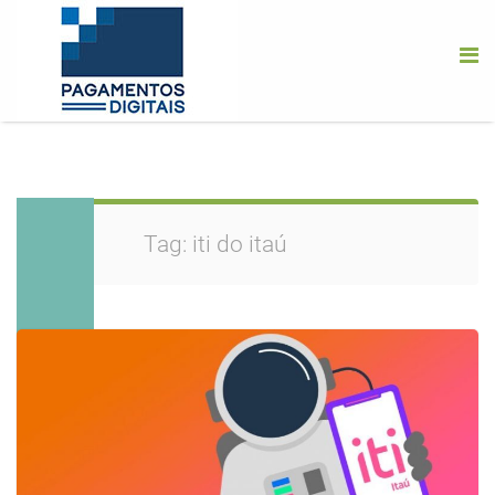
Tag:
iti do itaú