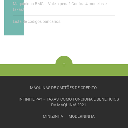
Maquininha BMG – Vale a pena? Confira 4 modelos e
taxas!
Lista de códigos bancários.
MÁQUINAS DE CARTÕES DE CREDITO
INFINITE PAY – TAXAS, COMO FUNCIONA E BENEFÍCIOS
DA MÁQUINA! 2021
MINIZINHA
MODERNINHA