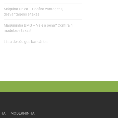
Máquina Unica – Confira vantagens,
desvantagens e taxas!
Maquininha BMG – Vale a pena? Confira 4
modelos e taxas!
Lista de códigos bancários.
NHA
MODERNINHA