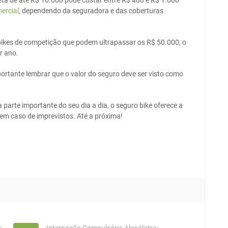
eta de até R$ 10.000 pode custar entre R$ 400 e R$ 1.000
ercial
, dependendo da seguradora e das coberturas
 bikes de competição que podem ultrapassar os R$ 50.000, o
r ano.
ortante lembrar que o valor do seguro deve ser visto como
a parte importante do seu dia a dia, o seguro bike oferece a
 em caso de imprevistos. Até a próxima!