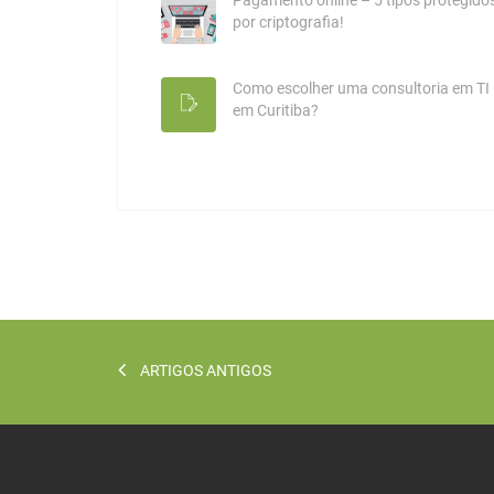
Pagamento online – 5 tipos protegido
por criptografia!
Como escolher uma consultoria em TI
em Curitiba?
ARTIGOS ANTIGOS