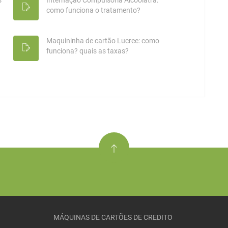
s
Internação Compulsória Alcoólatra:
como funciona o tratamento?
Maquininha de cartão Lucree: como
funciona? quais as taxas?
MÁQUINAS DE CARTÕES DE CREDITO