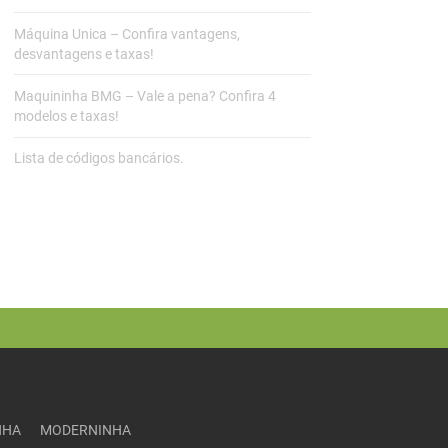
Máquina Unica – Confira vantagens,
desvantagens e taxas!
Maquininha BMG – Vale a pena? Confira 4
modelos e taxas!
Lista de códigos bancários.
NHA
MODERNINHA